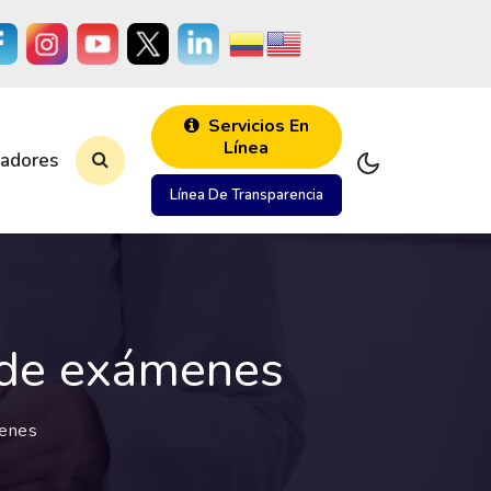
Servicios En
Línea
radores
Línea De Transparencia
a de exámenes
menes