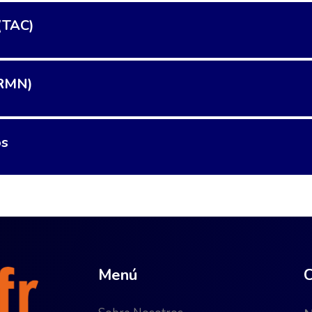
(TAC)
(RMN)
os
Menú
C